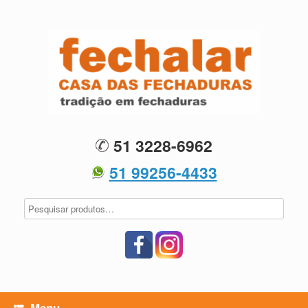
Skip
to
content
51 3228-6962
51 99256-4433
Menu