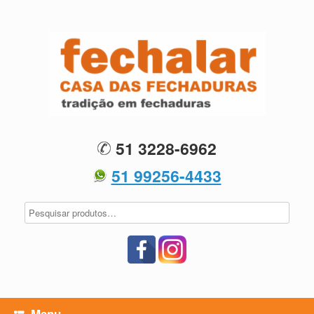
Skip
to
content
51 3228-6962
51 99256-4433
Menu