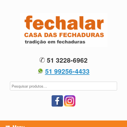
Skip
to
content
51 3228-6962
51 99256-4433
Menu