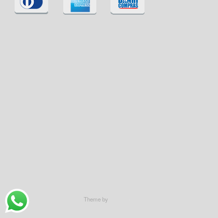
Theme by
SiteOrigin