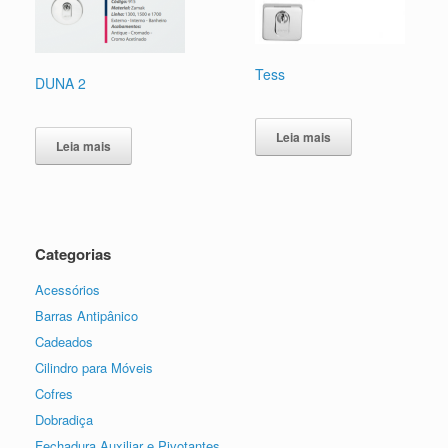
Tess
DUNA 2
Leia mais
Leia mais
Categorias
Acessórios
Barras Antipânico
Cadeados
Cilindro para Móveis
Cofres
Dobradiça
Fechadura Auxiliar e Pivotantes