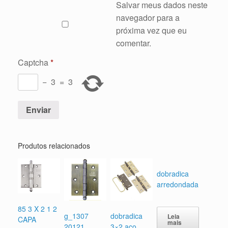
Salvar meus dados neste
navegador para a
próxima vez que eu
comentar.
Captcha
*
−
3
=
3
Produtos relacionados
dobradica
arredondada
85 3 X 2 1 2
g_1307
dobradica
Leia
CAPA
mais
20121
3×2 aço