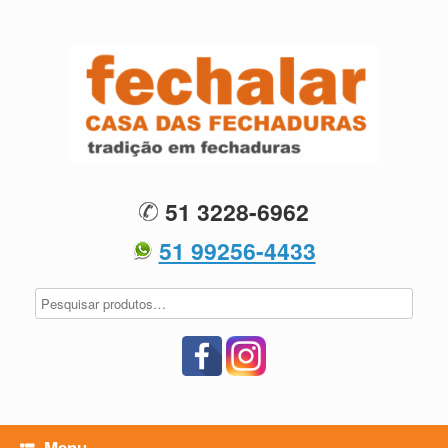
Skip
to
content
51 3228-6962
51 99256-4433
Menu