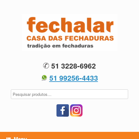
Skip
to
content
51 3228-6962
51 99256-4433
Menu