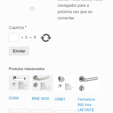
navegador para a
próxima vez que eu
comentar.
Captcha
*
+
2
=
8
Produtos relacionados
DUNA
BINE INOX
Fechadura
ORBIT
892 Inox
LAFONTE