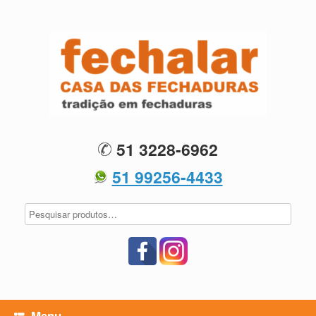
Skip
to
content
51 3228-6962
51 99256-4433
Menu